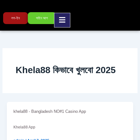
Skip
to
content
লগ-ইন
সাইন আপ
Khela88 কিভাবে খুলবো 2025
khela88 - Bangladesh NO#1 Casino App
Khela88 App