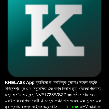
KHELA88
App
ক্যাসিনো বা স্পোর্টসবুক কুরাকাও সরকার কর্তৃক
লাইসেন্সপ্রাপ্ত এবং অনুমোদিত এবং তথ্য হিসাবে জুয়া পরিষেবা প্রদানের
জন্য মাস্টার লাইসেন্স, NV#1728/VSZZ এর অধীনে কাজ করে।
একটি পরিষেবা প্রদানকারী যা সমস্ত সম্মতি পাস করেছে এবং সুযোগ এবং
জুয়া প্রদানের জন্য আইনত অনুমোদিত। ,
:
আপনি আমাদের
KHELA88