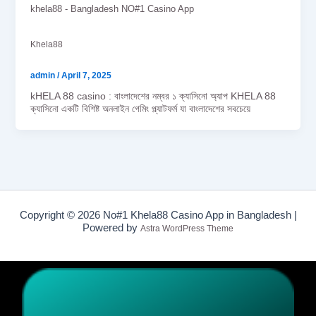
khela88 - Bangladesh NO#1 Casino App
Khela88
admin
/
April 7, 2025
kHELA 88 casino : বাংলাদেশের নম্বর ১ ক্যাসিনো অ্যাপ KHELA 88
ক্যাসিনো একটি বিশিষ্ট অনলাইন গেমিং প্ল্যাটফর্ম যা বাংলাদেশের সবচেয়ে
Copyright © 2026 No#1 Khela88 Casino App in Bangladesh |
Powered by
Astra WordPress Theme