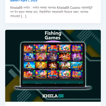
admin
/
April 7, 2025
Khela88 লগইন : লগইন সমস্যা আপনার Khela88 Casino অ্যাকাউন্টে
লগ ইন করতে সমস্যা হলে, নিম্নলিখিত সমাধানগুলি বিবেচনা করুন: আপনার
পাসওয়ার্ড […]