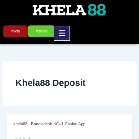
Skip
to
content
লগ-ইন
সাইন আপ
Khela88 Deposit
khela88 - Bangladesh NO#1 Casino App