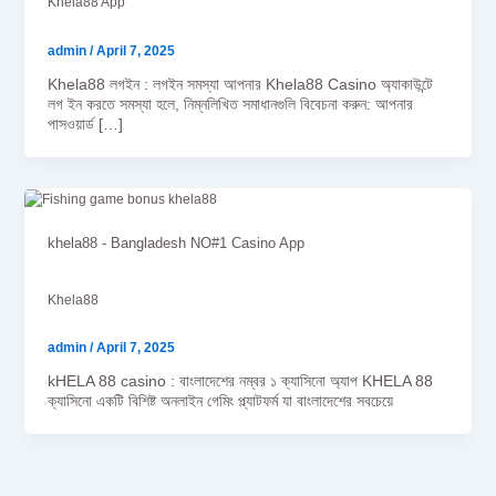
Khela88 App
admin
/
April 7, 2025
Khela88 লগইন : লগইন সমস্যা আপনার Khela88 Casino অ্যাকাউন্টে
লগ ইন করতে সমস্যা হলে, নিম্নলিখিত সমাধানগুলি বিবেচনা করুন: আপনার
পাসওয়ার্ড […]
khela88 - Bangladesh NO#1 Casino App
Khela88
admin
/
April 7, 2025
kHELA 88 casino : বাংলাদেশের নম্বর ১ ক্যাসিনো অ্যাপ KHELA 88
ক্যাসিনো একটি বিশিষ্ট অনলাইন গেমিং প্ল্যাটফর্ম যা বাংলাদেশের সবচেয়ে