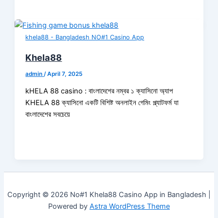
khela88 - Bangladesh NO#1 Casino App
Khela88
admin
/
April 7, 2025
kHELA 88 casino : বাংলাদেশের নম্বর ১ ক্যাসিনো অ্যাপ
KHELA 88 ক্যাসিনো একটি বিশিষ্ট অনলাইন গেমিং প্ল্যাটফর্ম যা
বাংলাদেশের সবচেয়ে
Copyright © 2026 No#1 Khela88 Casino App in Bangladesh |
Powered by
Astra WordPress Theme