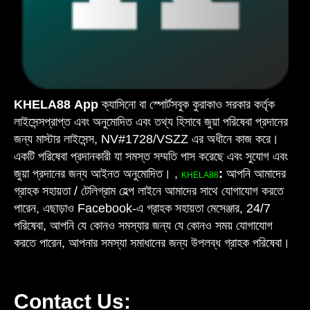
KHELA88
App
ক্যাসিনো বা স্পোর্টসবুক কুরাকাও সরকার কর্তৃক
লাইসেন্সপ্রাপ্ত এবং অনুমোদিত এবং তথ্য হিসাবে জুয়া পরিষেবা প্রদানের
জন্য মাস্টার লাইসেন্স, NV#1728/VSZZ এর অধীনে কাজ করে।
একটি পরিষেবা প্রদানকারী যা সমস্ত সম্মতি পাস করেছে এবং সুযোগ এবং
জুয়া প্রদানের জন্য আইনত অনুমোদিত। ,
:
আপনি আমাদের
KHELA88
গ্রাহক সহায়তা / টেলিগ্রাম হেল্প লাইনে আমাদের সাথে যোগাযোগ করতে
পারেন, এছাড়াও Facebook-এ গ্রাহক সহায়তা মেসেঞ্জার, 24/7
পরিষেবা, আপনি যে কোনও সমস্যার জন্য যে কোনও সময় যোগাযোগ
করতে পারেন, আপনার সমস্যা সমাধানের জন্য উপলব্ধ গ্রাহক পরিষেবা।
Contact Us: