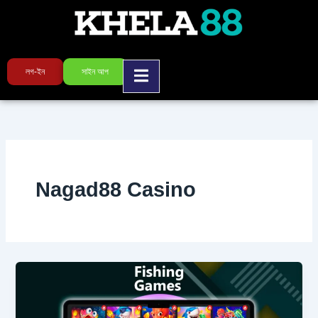
Skip
to
content
লগ-ইন
সাইন আপ
Nagad88 Casino