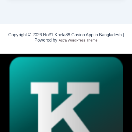
Copyright © 2026 No#1 Khela88 Casino App in Bangladesh |
Powered by
Astra WordPress Theme