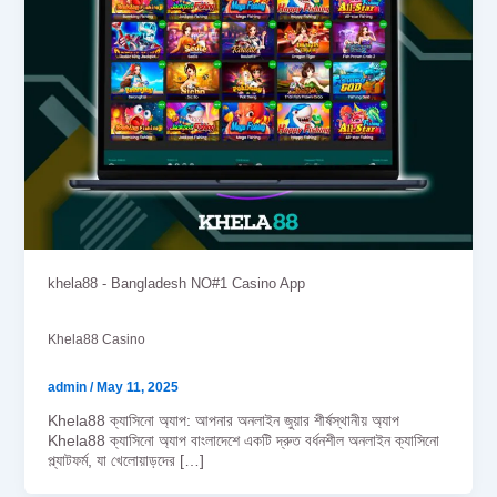
khela88 - Bangladesh NO#1 Casino App
Khela88 Casino
admin
/
May 11, 2025
Khela88 ক্যাসিনো অ্যাপ: আপনার অনলাইন জুয়ার শীর্ষস্থানীয় অ্যাপ
Khela88 ক্যাসিনো অ্যাপ বাংলাদেশে একটি দ্রুত বর্ধনশীল অনলাইন ক্যাসিনো
প্ল্যাটফর্ম, যা খেলোয়াড়দের […]